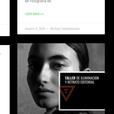
de fotografía de
LEER MÁS >>
marzo 9, 2016
No hay comentarios
e