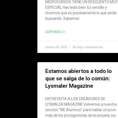
MICROCURSOS TIENE UN DESCUENTO MUY
ESPECIAL Has leído bien. Es sencillo y
creemos que es precisamente lo que estás
buscando. Sabemos
LEER MÁS >>
marzo 16, 2016
No hay comentarios
Estamos abiertos a todo lo
que se salga de lo común:
Lysmaler Magazine
ENTREVISTA A LOS CREADORES DE
LYSMALER MAGAZINE Volvemos a nuestra
sección “WE Alumnos” para hablar un poco
más de los protagonistas de la escuela, los