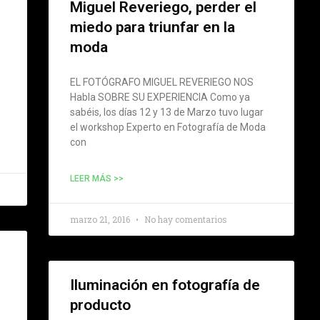
Miguel Reveriego, perder el
miedo para triunfar en la
moda
EL FOTÓGRAFO MIGUEL REVERIEGO NOS
Habla SOBRE SU EXPERIENCIA Como ya
sabéis, los días 12 y 13 de Marzo tuvo lugar
el workshop Experto en Fotografía de Moda
con
LEER MÁS >>
marzo 21, 2016
No hay comentarios
Iluminación en fotografía de
producto