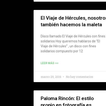
El Viaje de Hércules, nosotro
también hacemos la maleta
Disco llamado El Viaje de Hércules con fines
solidarios Hoy queremos hablaros de “El
Viaje de Hércules” , un disco con fines
solidarios compuesto por 12
LEER MÁS >>
marzo 29, 2016
No hay comentarios
Paloma Rincón: El estilo
propio en fotografía es