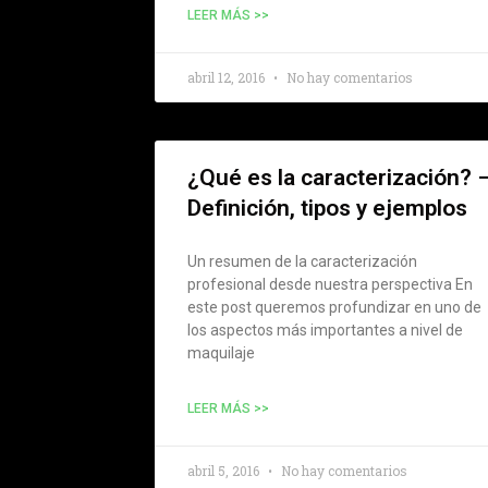
LEER MÁS >>
abril 12, 2016
No hay comentarios
¿Qué es la caracterización? 
Definición, tipos y ejemplos
Un resumen de la caracterización
profesional desde nuestra perspectiva En
este post queremos profundizar en uno de
los aspectos más importantes a nivel de
maquilaje
LEER MÁS >>
abril 5, 2016
No hay comentarios