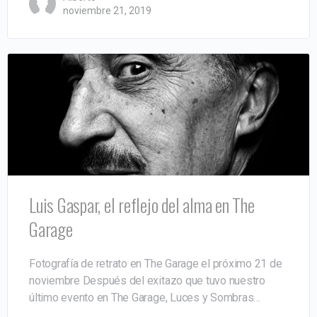
noviembre 21, 2019
Luis Gaspar, el reflejo del alma en The
Garage
Fotografía de retrato en The Garage el próximo 21 de
noviembre Después del exitazo que tuvo nuestro
último evento en The Garage, Luces y Sombras…