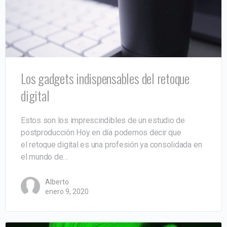
Los gadgets indispensables del retoque
digital
Estos son los imprescindibles de un estudio de
postproducción Hoy en día podemos decir que
el retoque digital es una profesión ya consolidada en
el mundo de…
Alberto
enero 9, 2020