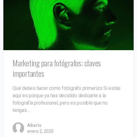
Marketing para fotógrafos: claves
importantes
Qué debes hacer como fotógrafo primerizo Si estás
aquí es porque ya has decidido dedicarte a la
fotografía profesional, pero es posible que no
tengas…
Alberto
enero 2, 2020