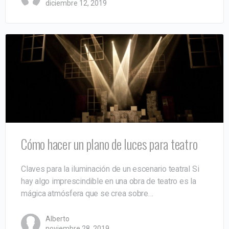
diciembre 12, 2019
Cómo hacer un plano de luces para teatro
Claves para la iluminación de un escenario teatral Si
hay algo imprescindible en una obra de teatro es la
mágica atmósfera que se crea sobre…
Alberto
noviembre 28, 2019