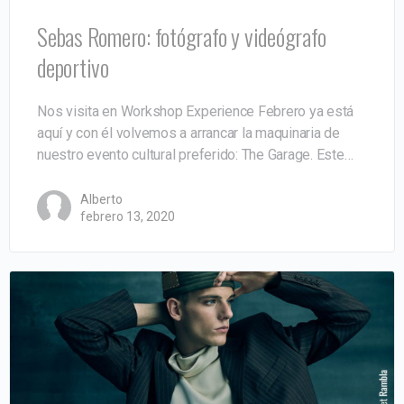
Sebas Romero: fotógrafo y videógrafo
deportivo
Nos visita en Workshop Experience Febrero ya está
aquí y con él volvemos a arrancar la maquinaria de
nuestro evento cultural preferido: The Garage. Este…
Alberto
febrero 13, 2020