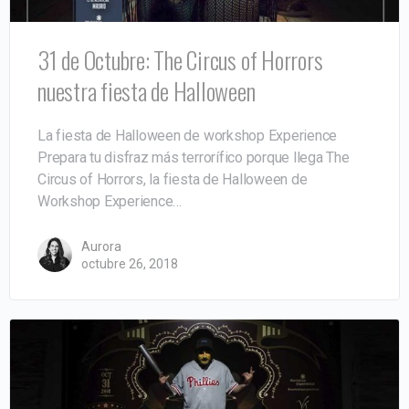
31 de Octubre: The Circus of Horrors
nuestra fiesta de Halloween
La fiesta de Halloween de workshop Experience
Prepara tu disfraz más terrorífico porque llega The
Circus of Horrors, la fiesta de Halloween de
Workshop Experience…
Aurora
octubre 26, 2018