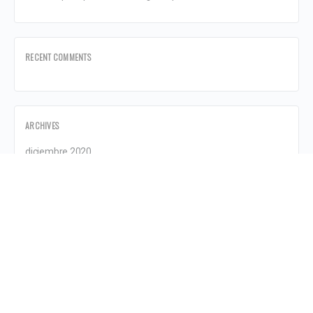
RECENT COMMENTS
ARCHIVES
diciembre 2020
octubre 2020
septiembre 2020
agosto 2020
julio 2020
abril 2020
marzo 2020
febrero 2020
enero 2020