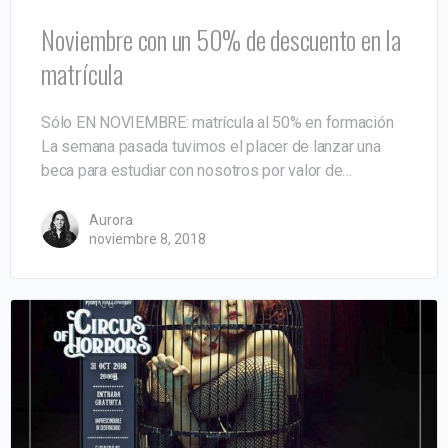
Noviembre con un 50% de descuento en la
matrícula
Sólo EN NOVIEMBRE: matrícula al 50% en formación
La semana pasada tuvimos el placer de lanzar una
beca para estudiar con nosotros por valor de…
Aurora
noviembre 8, 2018