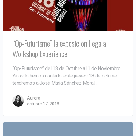
“Op-Futurisme” la exposición llega a
Workshop Experience
“Op-Futurisme” del 18 de Octubre al 1 de Noviembre
Ya os lo hemos contado, este jueves 18 de octubre
tendremos a José María Sánchez Moral…
Aurora
octubre 17, 2018