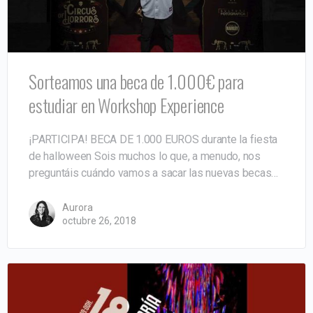
Sorteamos una beca de 1.000€ para
estudiar en Workshop Experience
¡PARTICIPA! BECA DE 1.000 EUROS durante la fiesta
de halloween Sois muchos lo que, a menudo, nos
preguntáis cuándo vamos a sacar las nuevas becas…
Aurora
octubre 26, 2018