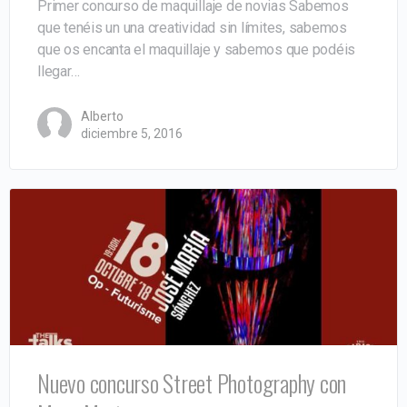
Primer concurso de maquillaje de novias Sabemos
que tenéis un una creatividad sin límites, sabemos
que os encanta el maquillaje y sabemos que podéis
llegar…
Alberto
diciembre 5, 2016
Nuevo concurso Street Photography con