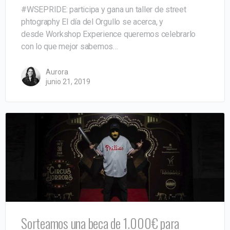
#WSEPRIDE: participa y gana un taller de street
phtography El día del Orgullo se acerca, y
desde Workshop Experience queremos celebrarlo
con lo que mejor sabemos…
Aurora
junio 21, 2019
Sorteamos una beca de 1.000€ para