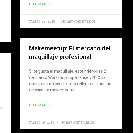
LEER MÁS >>
marzo 27, 2018
No hay comentarios
Makemeetup: El mercado del
maquillaje profesional
Si te gusta el maquillaje, este miércoles 21
de marzo Workshop Experience y NYX se
unen para ofrecerte la increíble oportunidad
de asistir a makemeetup
LEER MÁS >>
á,
marzo 19, 2018
No hay comentarios