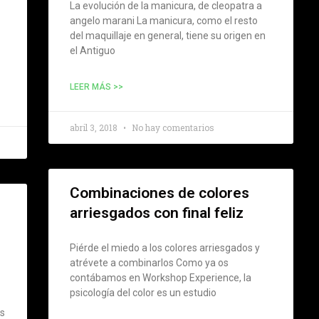
La evolución de la manicura, de cleopatra a
angelo marani La manicura, como el resto
del maquillaje en general, tiene su origen en
el Antiguo
LEER MÁS >>
abril 3, 2018
No hay comentarios
Combinaciones de colores
arriesgados con final feliz
Piérde el miedo a los colores arriesgados y
atrévete a combinarlos Como ya os
contábamos en Workshop Experience, la
psicología del color es un estudio
es