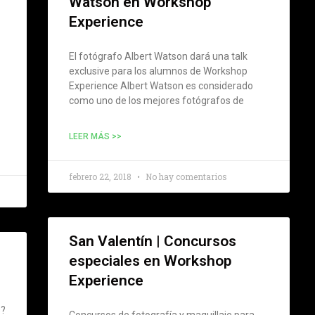
Watson en Workshop
Experience
El fotógrafo Albert Watson dará una talk
exclusive para los alumnos de Workshop
Experience Albert Watson es considerado
como uno de los mejores fotógrafos de
LEER MÁS >>
febrero 22, 2018
No hay comentarios
San Valentín | Concursos
especiales en Workshop
Experience
s?
Concursos de fotografía y maquillaje para