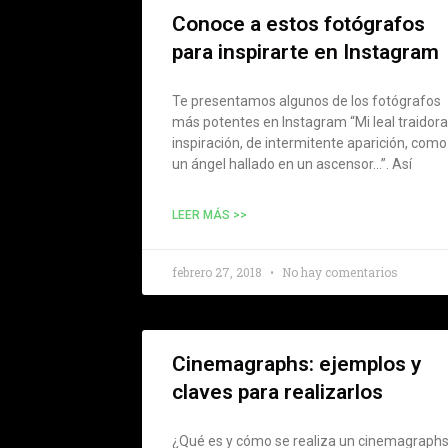
Conoce a estos fotógrafos
para inspirarte en Instagram
Te presentamos algunos de los fotógrafos
más potentes en Instagram “Mi leal traidora
inspiración, de intermitente aparición, como
un ángel hallado en un ascensor…”. Así
LEER MÁS >>
febrero 27, 2018
No hay comentarios
Cinemagraphs: ejemplos y
claves para realizarlos
¿Qué es y cómo se realiza un cinemagraph